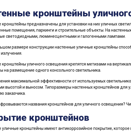
тенные кронштейны уличног
 кронштейны предназначены для установки на них уличных свети
ные помещения, паркинги и строительные объекты. На настенных
ые светодиодными, люминесцентными и галогенными лампами.
ьшом размере конструкции настенные уличные кронштейны спосо
 излучения.
 кронштейны уличного освещения крепятся метизами на вертикаль
ы на размещение одного консольного светильника.
ения максимальной эффективности от используемых светильнико
и высотой и выносом. Типоразмеры настенных кронштейнов для у
ю заказчика.
ифровываются названия кронштейнов для уличного освещения? Ч
рытие кронштейнов
 уличные кронштейны имеют антикоррозийное покрытие, которое 