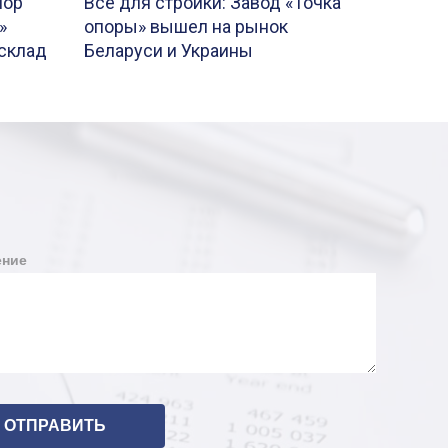
пор
Все для стройки: Завод «Точка
»
опоры» вышел на рынок
склад
Беларуси и Украины
ние