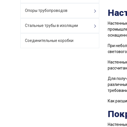
Нас
Опоры трубопроводов
Настенные
Стальные трубы в изоляции
промышлен
оснащенн
Соединительные коробки
При небол
светового
Настенные
рассчитан
Для получ
различным
требовани
Как расш
Пок
Настенные