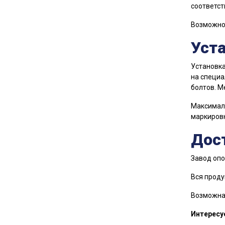
соответст
Возможно
Уст
Установка
на специа
болтов. М
Максималь
маркировк
Дост
Завод опо
Вся проду
Возможна 
Интересу