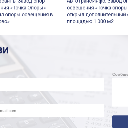
сантъ: Завод опор
АвтоТрансИнфо: Завод о
ния «Точка Опоры»
освещения «Точка опоры
ил опоры освещения в
открыл дополнительный 
ово»
площадью 1 000 м2
ЗИ
Сообще