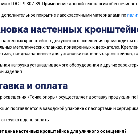
вии с ГОСТ-9.307-89. Применение данной технологии обеспечивае
 дополнительное покрытие лакокрасочными материалами по
пали
ановка настенных кронштейн
 настенных кронштейнов для уличного освещения производится н
льных металлических планках, приваренных к держателю. Крепле
етизы, предназначенные для установки настенных кронштейнов, т
ная нагрузка устанавливаемого оборудования и других характери
и изделия.
авка и оплата
р освещения «Точка опоры» осуществляет доставку продукции по 
кция поставляется в заводской упаковке с паспортами и сертифик
отгрузка в день оплаты.
ет цена настенных кронштейнов для уличного освещения?