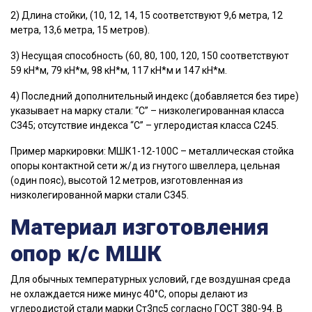
2) Длина стойки, (10, 12, 14, 15 соответствуют 9,6 метра, 12
метра, 13,6 метра, 15 метров).
3) Несущая способность (60, 80, 100, 120, 150 соответствуют
59 кН*м, 79 кН*м, 98 кН*м, 117 кН*м и 147 кН*м.
4) Последний дополнительный индекс (добавляется без тире)
указывает на марку стали: “С” – низколегированная класса
С345; отсутствие индекса “С” – углеродистая класса С245.
Пример маркировки: МШК1-12-100С – металлическая стойка
опоры контактной сети ж/д из гнутого швеллера, цельная
(один пояс), высотой 12 метров, изготовленная из
низколегированной марки стали С345.
Материал изготовления
опор к/с МШК
Для обычных температурных условий, где воздушная среда
не охлаждается ниже минус 40°С, опоры делают из
углеродистой стали марки Ст3пс5 согласно ГОСТ 380-94. В