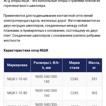
Ж/д опоры МШК - это консольные опоры с гранями поясов из
горячекатаного швеллера.
Применяются для подвешивания контактной сети линий
электропередач вдоль железных дорог. Изготавливаются из
двух несущих швеллеров, соединенных между собой
планками, и приваренных к основанию, состоящему из двух
плит. Соединение швеллеров с основанием усилено ребрами
жесткости.
Характеристики опор МШК
Размеры L-B/b-
Марка
Масса,
Маркировка
h, мм
стали
кг
9600-540/300-
МШК1-10-60
С245
331
140
9600-540/300-
МШК1-10-80
С245
365
160
9600-540/300-