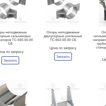
ры неподвижные
Опоры неподвижные
Оп
порные сальниковых
двухупорные усиленные
скользя
аторов ТС-665.00.00
ТС-663.00.00 СБ
направ
СБ
трубо
станц
Цена по запросу
ена по запросу
Заказать
Це
Заказать