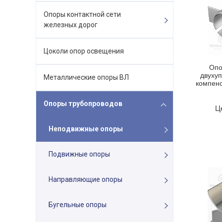
Опоры контактной сети
железных дорог
Цоколи опор освещения
Опо
двуху
Металлические опоры ВЛ
компенс
Опоры трубопроводов
Ц
Неподвижные опоры
Подвижные опоры
Направляющие опоры
Бугельные опоры