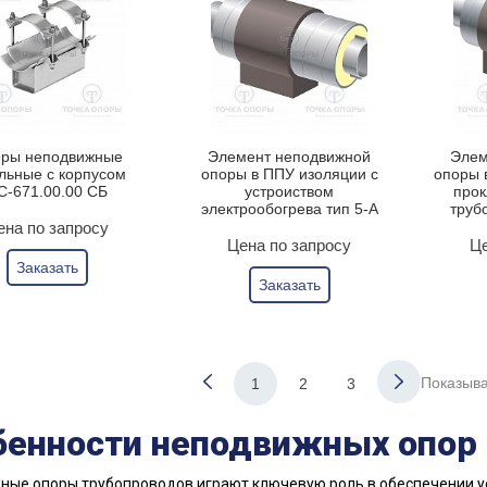
ры неподвижные
Элемент неподвижной
Элем
льные с корпусом
опоры в ППУ изоляции с
опоры 
С-671.00.00 СБ
устроиством
прок
электрообогрева тип 5-А
труб
ена по запросу
Цена по запросу
Це
Заказать
Заказать
Показыва
1
2
3
бенности неподвижных опор
ые опоры трубопроводов играют ключевую роль в обеспечении у