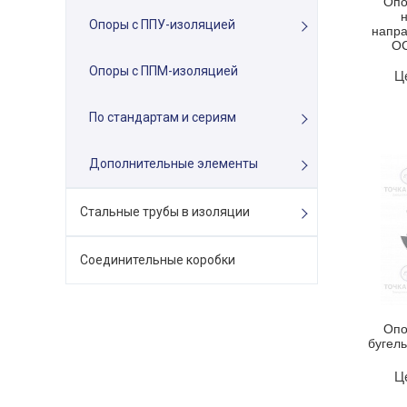
Опо
Опоры с ППУ-изоляцией
напр
ОС
Опоры с ППМ-изоляцией
Ц
По стандартам и сериям
Дополнительные элементы
Стальные трубы в изоляции
Соединительные коробки
Опо
бугел
Ц