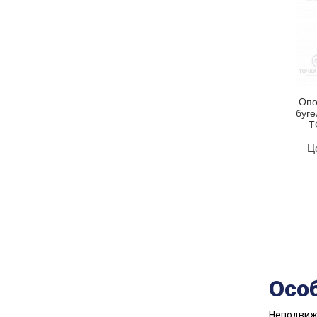
Опо
буге
Т
Ц
Осо
Неподвижн