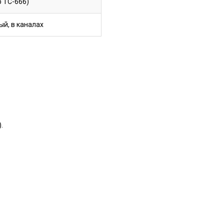
р ТС-666)
й, в каналах
.