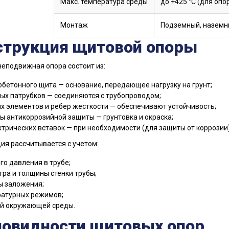
Макс. температура среды
до +425 °C (для опо
Монтаж
Подземный, наземны
струкция щитовой опоры
еподвижная опора состоит из:
бетонного щита — основание, передающее нагрузку на грунт;
ых патрубков — соединяются с трубопроводом;
х элементов и ребер жесткости — обеспечивают устойчивость;
ы антикоррозийной защиты — грунтовка и окраска;
трических вставок — при необходимости (для защиты от коррозии)
ия рассчитывается с учетом:
го давления в трубе;
ра и толщины стенки трубы;
ы заложения;
атурных режимов;
й окружающей среды.
новидности щитовых опор