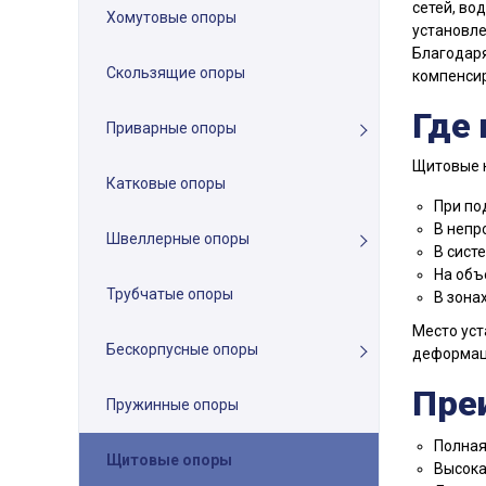
сетей, во
Хомутовые опоры
установле
Благодаря
Скользящие опоры
компенсир
Где
Приварные опоры
Щитовые 
Катковые опоры
При по
В непр
Швеллерные опоры
В сист
На объ
Трубчатые опоры
В зона
Место уст
Бескорпусные опоры
деформац
Пре
Пружинные опоры
Полная
Щитовые опоры
Высока