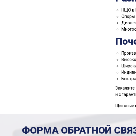
НЩО в 
Опоры 
Диэлек
Многос
Поч
Произв
Высоко
Широки
Индиви
Быстра
Закажите 
и с гарант
Щитовые н
ФОРМА ОБРАТНОЙ СВЯ