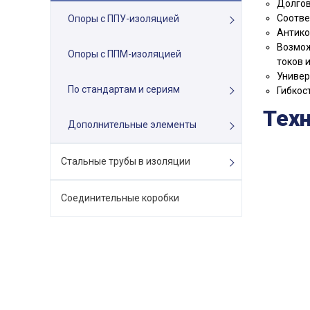
Долгов
Соотве
Опоры с ППУ-изоляцией
Антико
Возмож
Опоры с ППМ-изоляцией
токов 
Универ
По стандартам и сериям
Гибкос
Тех
Дополнительные элементы
Стальные трубы в изоляции
Соединительные коробки