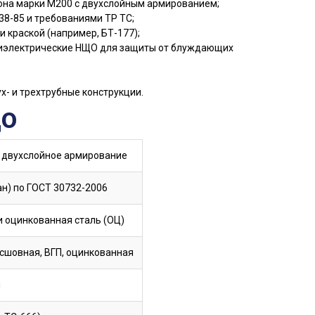
она марки М200 с двухслойным армированием;
38-85 и требованиями ТР ТС;
 краской (например, БТ-177);
диэлектрические НЩО для защиты от блуждающих
х- и трехтрубные конструкции.
ЩО
 двухслойное армирование
н) по ГОСТ 30732-2006
и оцинкованная сталь (ОЦ)
сшовная, ВГП, оцинкованная
м