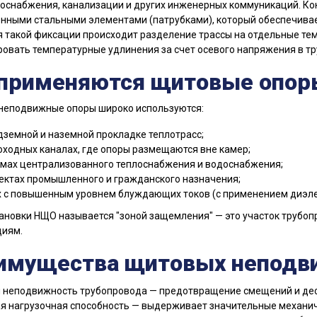
доснабжения, канализации и других инженерных коммуникаций. Ко
нными стальными элементами (патрубками), который обеспечивае
 такой фиксации происходит разделение трассы на отдельные тем
овать температурные удлинения за счет осевого напряжения в тр
 применяются щитовые опор
неподвижные опоры широко используются:
дземной и наземной прокладке теплотрасс;
оходных каналах, где опоры размещаются вне камер;
емах централизованного теплоснабжения и водоснабжения;
ектах промышленного и гражданского назначения;
х с повышенным уровнем блуждающих токов (с применением диэл
ановки НЩО называется "зоной защемления" — это участок трубоп
иям.
имущества щитовых неподв
 неподвижность трубопровода — предотвращение смещений и де
я нагрузочная способность — выдерживает значительные механич