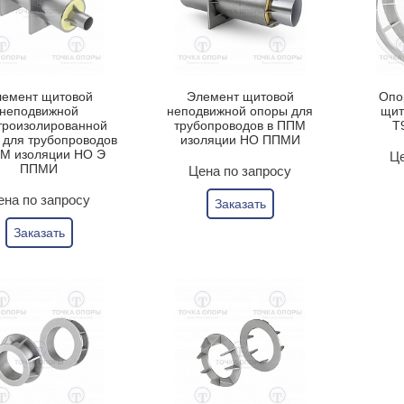
емент щитовой
Элемент щитовой
Опо
неподвижной
неподвижной опоры для
щит
троизолированной
трубопроводов в ППМ
Т
 для трубопроводов
изоляции НО ППМИ
ПМ изоляции НО Э
Це
ППМИ
Цена по запросу
ена по запросу
Заказать
Заказать