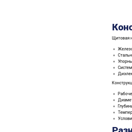
Кон
Щитовая н
Железо
Стальн
Упорны
Систем
Диэлек
Конструкц
Рабоче
Диамет
Глубин
Темпер
Услови
Раз