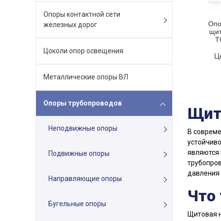
Опоры контактной сети
Опо
железных дорог
щит
Т
Цоколи опор освещения
Ц
Металлические опоры ВЛ
Опоры трубопроводов
Щит
Неподвижные опоры
В совреме
устойчиво
являются
Подвижные опоры
трубопров
давления 
Направляющие опоры
Что
Бугельные опоры
Щитовая н